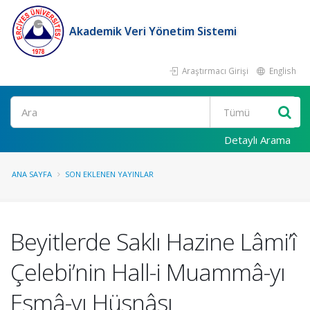
Akademik Veri Yönetim Sistemi
Araştırmacı Girişi
English
Ara
Detaylı Arama
ANA SAYFA
SON EKLENEN YAYINLAR
Beyitlerde Saklı Hazine Lâmi’î
Çelebi’nin Hall-i Muammâ-yı
Esmâ-yı Hüsnâsı