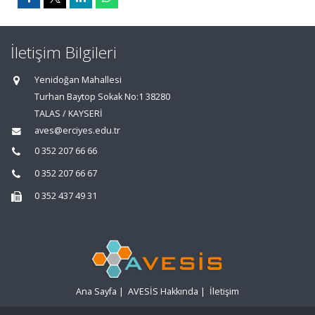
İletişim Bilgileri
Yenidoğan Mahallesi
Turhan Baytop Sokak No:1 38280
TALAS / KAYSERİ
aves@erciyes.edu.tr
0 352 207 66 66
0 352 207 66 67
0 352 437 49 31
Ana Sayfa
|
AVESİS Hakkında
|
İletişim