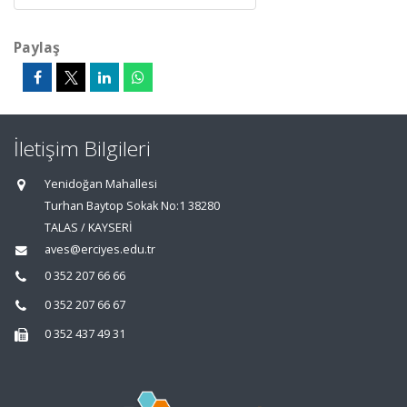
Paylaş
İletişim Bilgileri
Yenidoğan Mahallesi
Turhan Baytop Sokak No:1 38280
TALAS / KAYSERİ
aves@erciyes.edu.tr
0 352 207 66 66
0 352 207 66 67
0 352 437 49 31