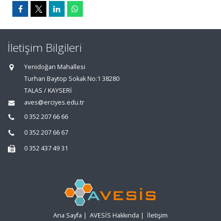
İletişim Bilgileri
Yenidoğan Mahallesi
Turhan Baytop Sokak No:1 38280
TALAS / KAYSERİ
aves@erciyes.edu.tr
0 352 207 66 66
0 352 207 66 67
0 352 437 49 31
Ana Sayfa
|
AVESİS Hakkında
|
İletişim