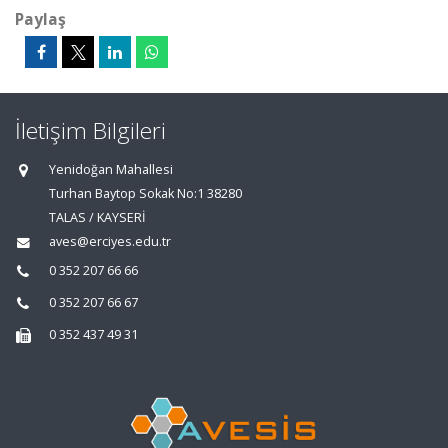
Paylaş
İletişim Bilgileri
Yenidoğan Mahallesi
Turhan Baytop Sokak No:1 38280
TALAS / KAYSERİ
aves@erciyes.edu.tr
0 352 207 66 66
0 352 207 66 67
0 352 437 49 31