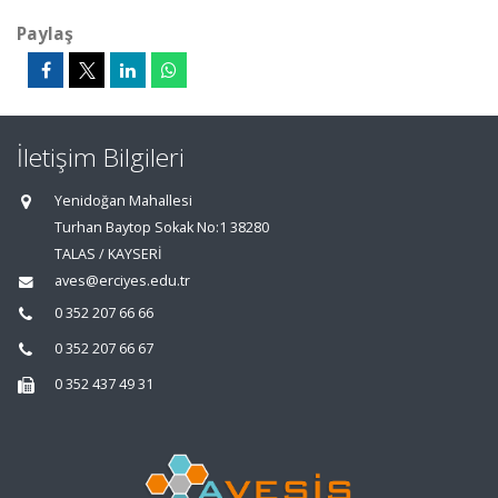
Paylaş
İletişim Bilgileri
Yenidoğan Mahallesi
Turhan Baytop Sokak No:1 38280
TALAS / KAYSERİ
aves@erciyes.edu.tr
0 352 207 66 66
0 352 207 66 67
0 352 437 49 31