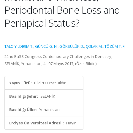
Periodontal Bone Loss and
Periapical Status?
TALO YILDIRIM T.
,
GÜNCÜ G. N.
,
GÖKSÜLÜK D.
,
ÇOLAK M.
,
TÖZÜM T. F.
22nd BaSS Congress Contemporary Challenges in Dentistry,
SELANİK, Yunanistan, 4 - 07 Mayıs 2017, (Özet Bildiri)
Yayın Türü:
Bildiri / Özet Bildiri
Basıldığı Şehir:
SELANİK
Basıldığı Ülke:
Yunanistan
Erciyes Üniversitesi Adresli:
Hayır