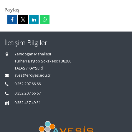
Paylaş
İletişim Bilgileri
Yenidoğan Mahallesi
Turhan Baytop Sokak No:1 38280
TALAS / KAYSERİ
aves@erciyes.edu.tr
0 352 207 66 66
0 352 207 66 67
0 352 437 49 31