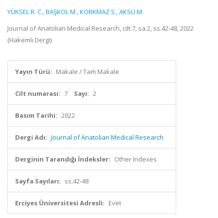
YÜKSEL R. C.
,
BAŞKOL M.
,
KORKMAZ S.
,
AKSU M.
Journal of Anatolian Medical Research, cilt.7, sa.2, ss.42-48, 2022
(Hakemli Dergi)
Yayın Türü:
Makale / Tam Makale
Cilt numarası:
7
Sayı:
2
Basım Tarihi:
2022
Dergi Adı:
Journal of Anatolian Medical Research
Derginin Tarandığı İndeksler:
Other Indexes
Sayfa Sayıları:
ss.42-48
Erciyes Üniversitesi Adresli:
Evet