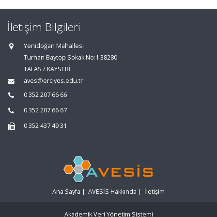
İletişim Bilgileri
Yenidoğan Mahallesi
Turhan Baytop Sokak No:1 38280
TALAS / KAYSERİ
aves@erciyes.edu.tr
0 352 207 66 66
0 352 207 66 67
0 352 437 49 31
Ana Sayfa
|
AVESİS Hakkında
|
İletişim
Akademik Veri Yönetim Sistemi