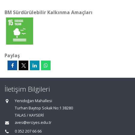
BM Sürdürülebilir Kalkınma Amaçları
Paylaş
İletişim Bilgileri
Yenidoğan Mahallesi
Turhan Baytop Sokak No:1 38280
TALAS / KAYSERİ
aves@erciyes.edu.tr
0 352 207 66 66