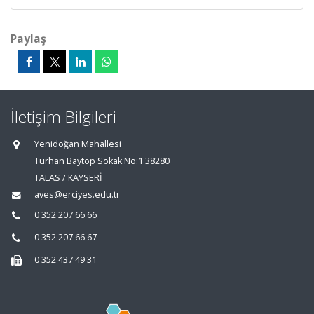
Paylaş
İletişim Bilgileri
Yenidoğan Mahallesi
Turhan Baytop Sokak No:1 38280
TALAS / KAYSERİ
aves@erciyes.edu.tr
0 352 207 66 66
0 352 207 66 67
0 352 437 49 31