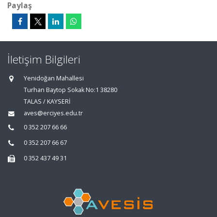
Paylaş
İletişim Bilgileri
Yenidoğan Mahallesi
Turhan Baytop Sokak No:1 38280
TALAS / KAYSERİ
aves@erciyes.edu.tr
0 352 207 66 66
0 352 207 66 67
0 352 437 49 31