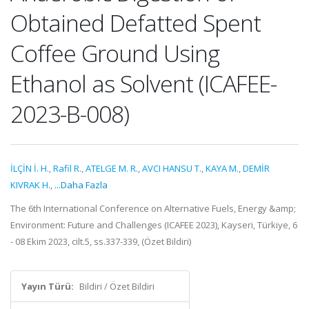
Obtained Defatted Spent
Coffee Ground Using
Ethanol as Solvent (ICAFEE-
2023-B-008)
İLÇİN İ. H.
,
Rafil R.
,
ATELGE M. R.
,
AVCI HANSU T.
,
KAYA M.
,
DEMİR
KIVRAK H.
,
...Daha Fazla
The 6th International Conference on Alternative Fuels, Energy &amp;
Environment: Future and Challenges (ICAFEE 2023), Kayseri, Türkiye, 6
- 08 Ekim 2023, cilt.5, ss.337-339, (Özet Bildiri)
Yayın Türü:
Bildiri / Özet Bildiri