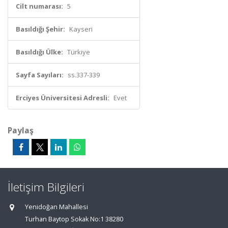
Cilt numarası:
5
Basıldığı Şehir:
Kayseri
Basıldığı Ülke:
Türkiye
Sayfa Sayıları:
ss.337-339
Erciyes Üniversitesi Adresli:
Evet
Paylaş
İletişim Bilgileri
Yenidoğan Mahallesi
Turhan Baytop Sokak No:1 38280