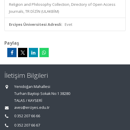
Religion and Philosophy Collection, Directory of Open Access
Journals, TR DİZİN (ULAKBİM)
Erciyes Üniversitesi Adresli:
Evet
Paylaş
İletişim Bilgileri
Yenidoğan Mahallesi
Turhan Baytop Sokak No:1 38280
TALAS / KAYSERİ
aves@erciyes.edu.tr
0 352 207 66 66
0 352 207 66 67