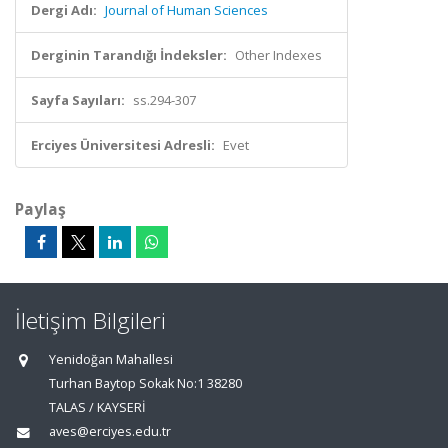
Dergi Adı:
Journal of Human Sciences
Derginin Tarandığı İndeksler:
Other Indexes
Sayfa Sayıları:
ss.294-307
Erciyes Üniversitesi Adresli:
Evet
Paylaş
İletişim Bilgileri
Yenidoğan Mahallesi
Turhan Baytop Sokak No:1 38280
TALAS / KAYSERİ
aves@erciyes.edu.tr