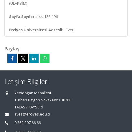
(ULAKBİM)
Sayfa Sayıları:
ss.186-196
Erciyes Üniversitesi Adresli:
Evet
Paylaş
İletişim Bilgileri
Yenidoğan Mahallesi
Turhan Baytop Sokak No:1 38280
TALAS / KAYSERİ
aves@erciyes.edu.tr
0 352 207 66 66