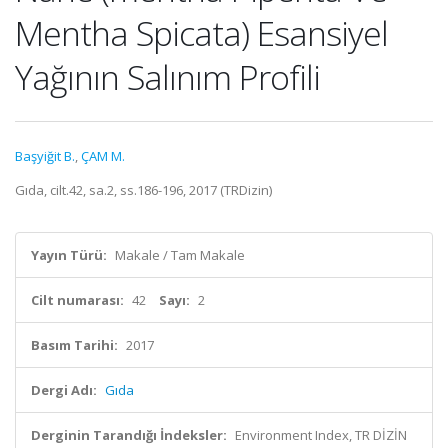
Mentha Spicata) Esansiyel
Yağının Salınım Profili
Başyiğit B.
,
ÇAM M.
Gıda, cilt.42, sa.2, ss.186-196, 2017 (TRDizin)
Yayın Türü:
Makale / Tam Makale
Cilt numarası:
42
Sayı:
2
Basım Tarihi:
2017
Dergi Adı:
Gıda
Derginin Tarandığı İndeksler:
Environment Index, TR DİZİN