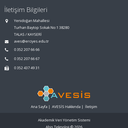
İletişim Bilgileri
Yenidoğan Mahallesi
Turhan Baytop Sokak No:1 38280
TALAS / KAYSERİ
aves@erciyes.edu.tr
0 352 207 66 66
0 352 207 66 67
0 352 437 49 31
Ana Sayfa
|
AVESİS Hakkında
|
İletişim
Akademik Veri Yönetim Sistemi
Abis Teknoloji
© 2026