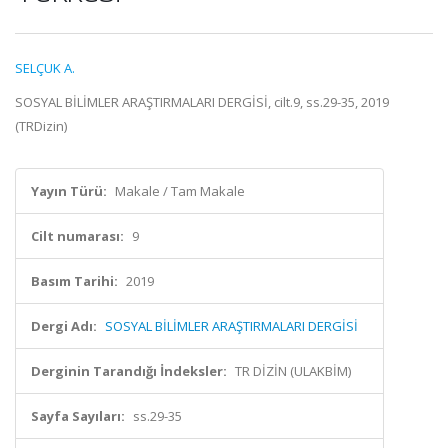
SELÇUK A.
SOSYAL BİLİMLER ARAŞTIRMALARI DERGİSİ, cilt.9, ss.29-35, 2019
(TRDizin)
Yayın Türü:
Makale / Tam Makale
Cilt numarası:
9
Basım Tarihi:
2019
Dergi Adı:
SOSYAL BİLİMLER ARAŞTIRMALARI DERGİSİ
Derginin Tarandığı İndeksler:
TR DİZİN (ULAKBİM)
Sayfa Sayıları:
ss.29-35