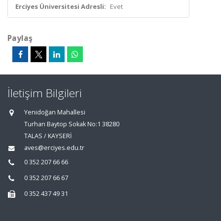
Erciyes Üniversitesi Adresli:
Evet
Paylaş
İletişim Bilgileri
Yenidoğan Mahallesi
Turhan Baytop Sokak No:1 38280
TALAS / KAYSERİ
aves@erciyes.edu.tr
0 352 207 66 66
0 352 207 66 67
0 352 437 49 31