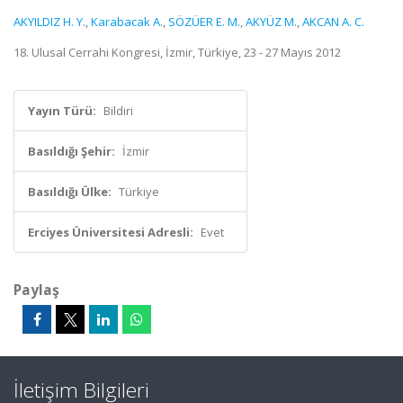
AKYILDIZ H. Y.
,
Karabacak A.
,
SÖZÜER E. M.
,
AKYÜZ M.
,
AKCAN A. C.
18. Ulusal Cerrahi Kongresi, İzmir, Türkiye, 23 - 27 Mayıs 2012
Yayın Türü:
Bildiri
Basıldığı Şehir:
İzmir
Basıldığı Ülke:
Türkiye
Erciyes Üniversitesi Adresli:
Evet
Paylaş
İletişim Bilgileri