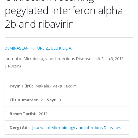
pegylated interferon alpha
2b and ribavirin
DEMİRASLAN H.
,
TÜRE Z.
,
ULU KILIÇ A.
Journal of Microbiology and Infectious Diseases, cilt.2, sa.3, 2012
(TRDizin)
Yayın Türü:
Makale / Vaka Takdimi
Cilt numarası:
2
Sayı:
3
Basım Tarihi:
2012
Dergi Adı:
Journal of Microbiology and Infectious Diseases