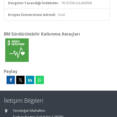
Derginin Tarandığı İndeksler:
TR DİZİN (ULAKBİM)
Erciyes Üniversitesi Adresli:
Evet
BM Sürdürülebilir Kalkınma Amaçları
Paylaş
İletişim Bilgileri
Yenidoğan Mahallesi
Turhan Baytop Sokak No:1 38280