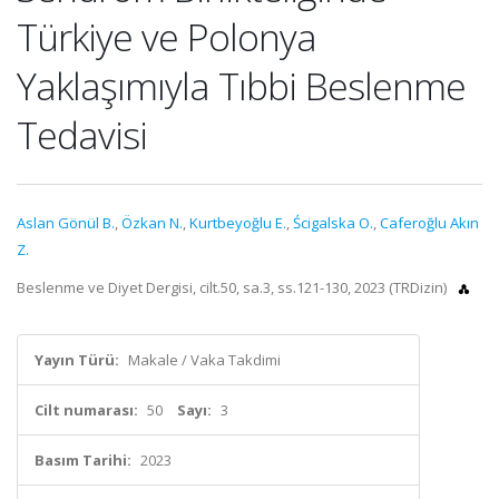
Türkiye ve Polonya
Yaklaşımıyla Tıbbi Beslenme
Tedavisi
Aslan Gönül B.
,
Özkan N.
,
Kurtbeyoğlu E.
,
Ścigalska O.
,
Caferoğlu Akın
Z.
Beslenme ve Diyet Dergisi, cilt.50, sa.3, ss.121-130, 2023 (TRDizin)
Yayın Türü:
Makale / Vaka Takdimi
Cilt numarası:
50
Sayı:
3
Basım Tarihi:
2023