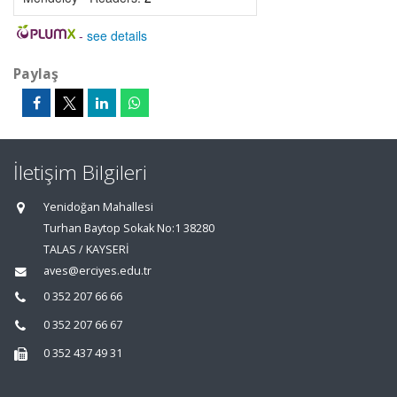
-
see details
Paylaş
İletişim Bilgileri
Yenidoğan Mahallesi
Turhan Baytop Sokak No:1 38280
TALAS / KAYSERİ
aves@erciyes.edu.tr
0 352 207 66 66
0 352 207 66 67
0 352 437 49 31