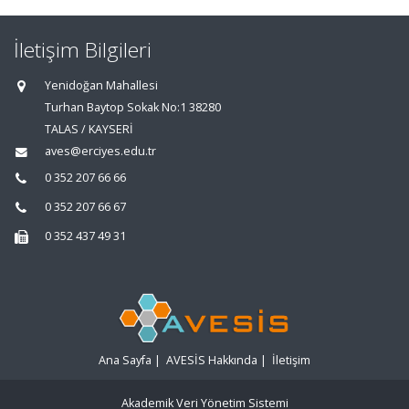
İletişim Bilgileri
Yenidoğan Mahallesi
Turhan Baytop Sokak No:1 38280
TALAS / KAYSERİ
aves@erciyes.edu.tr
0 352 207 66 66
0 352 207 66 67
0 352 437 49 31
Ana Sayfa
|
AVESİS Hakkında
|
İletişim
Akademik Veri Yönetim Sistemi