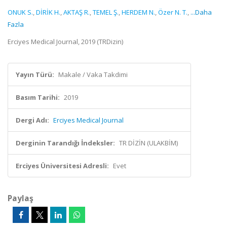
ONUK S.
,
DİRİK H.
,
AKTAŞ R.
,
TEMEL Ş.
,
HERDEM N.
,
Özer N. T.
,
...Daha
Fazla
Erciyes Medical Journal, 2019 (TRDizin)
Yayın Türü:
Makale / Vaka Takdimi
Basım Tarihi:
2019
Dergi Adı:
Erciyes Medical Journal
Derginin Tarandığı İndeksler:
TR DİZİN (ULAKBİM)
Erciyes Üniversitesi Adresli:
Evet
Paylaş