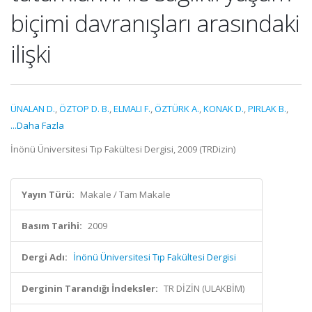
biçimi davranışları arasındaki
ilişki
ÜNALAN D.
,
ÖZTOP D. B.
,
ELMALI F.
,
ÖZTÜRK A.
,
KONAK D.
,
PIRLAK B.
,
...Daha Fazla
İnönü Üniversitesi Tıp Fakültesi Dergisi, 2009 (TRDizin)
Yayın Türü:
Makale / Tam Makale
Basım Tarihi:
2009
Dergi Adı:
İnönü Üniversitesi Tıp Fakültesi Dergisi
Derginin Tarandığı İndeksler:
TR DİZİN (ULAKBİM)