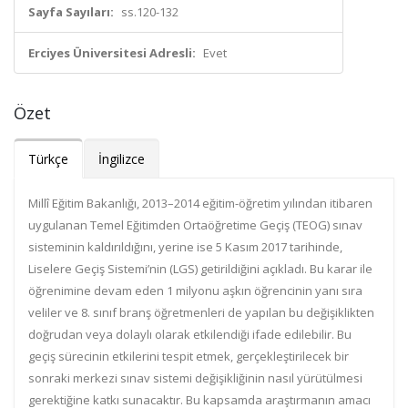
Sayfa Sayıları:
ss.120-132
Erciyes Üniversitesi Adresli:
Evet
Özet
Türkçe
İngilizce
Millî Eğitim Bakanlığı, 2013–2014 eğitim-öğretim yılından itibaren
uygulanan Temel Eğitimden Ortaöğretime Geçiş (TEOG) sınav
sisteminin kaldırıldığını, yerine ise 5 Kasım 2017 tarihinde,
Liselere Geçiş Sistemi’nin (LGS) getirildiğini açıkladı. Bu karar ile
öğrenimine devam eden 1 milyonu aşkın öğrencinin yanı sıra
veliler ve 8. sınıf branş öğretmenleri de yapılan bu değişiklikten
doğrudan veya dolaylı olarak etkilendiği ifade edilebilir. Bu
geçiş sürecinin etkilerini tespit etmek, gerçekleştirilecek bir
sonraki merkezi sınav sistemi değişikliğinin nasıl yürütülmesi
gerektiğine katkı sunacaktır. Bu kapsamda araştırmanın amacı