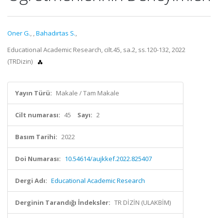
Oner G.
,
,
Bahadırtas S.
,
Educational Academic Research, cilt.45, sa.2, ss.120-132, 2022
(TRDizin)
Yayın Türü:
Makale / Tam Makale
Cilt numarası:
45
Sayı:
2
Basım Tarihi:
2022
Doi Numarası:
10.54614/aujkkef.2022.825407
Dergi Adı:
Educational Academic Research
Derginin Tarandığı İndeksler:
TR DİZİN (ULAKBİM)