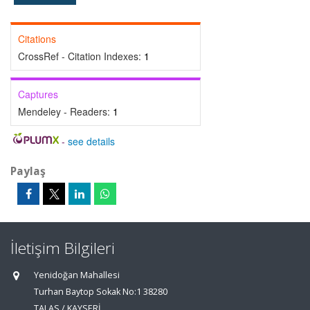
Citations
CrossRef - Citation Indexes:
1
Captures
Mendeley - Readers:
1
-
see details
Paylaş
İletişim Bilgileri
Yenidoğan Mahallesi
Turhan Baytop Sokak No:1 38280
TALAS / KAYSERİ