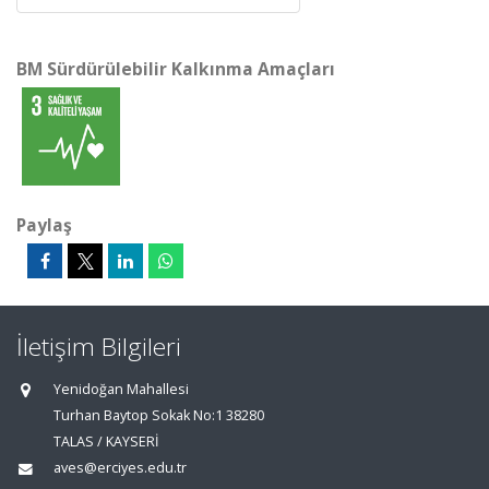
BM Sürdürülebilir Kalkınma Amaçları
Paylaş
İletişim Bilgileri
Yenidoğan Mahallesi
Turhan Baytop Sokak No:1 38280
TALAS / KAYSERİ
aves@erciyes.edu.tr