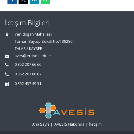
İletişim Bilgileri
Yenidoğan Mahallesi
Turhan Baytop Sokak No:1 38280
TALAS / KAYSERİ
aves@erciyes.edu.tr
0 352 207 66 66
0 352 207 66 67
0 352 437 49 31
Ana Sayfa
|
AVESİS Hakkında
|
İletişim