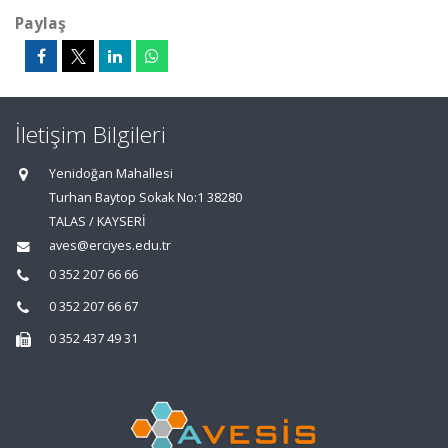
Paylaş
İletişim Bilgileri
Yenidoğan Mahallesi
Turhan Baytop Sokak No:1 38280
TALAS / KAYSERİ
aves@erciyes.edu.tr
0 352 207 66 66
0 352 207 66 67
0 352 437 49 31