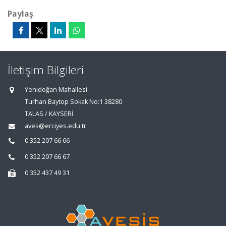
Paylaş
İletişim Bilgileri
Yenidoğan Mahallesi
Turhan Baytop Sokak No:1 38280
TALAS / KAYSERİ
aves@erciyes.edu.tr
0 352 207 66 66
0 352 207 66 67
0 352 437 49 31