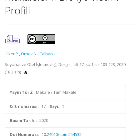
Profili
Ülker P.
,
Örnek N.
,
Çalhan H.
Seyahat ve Otel İşletmeciliği Dergisi, cilt.17, sa.1, ss.103-123, 2020
(TRDizin)
Yayın Türü:
Makale / Tam Makale
Cilt numarası:
17
Sayı:
1
Basım Tarihi:
2020
Doi Numarası:
10.24010/soid.554535