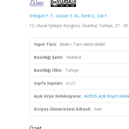
Erdoğan F. F.
,
Sözüer E. M.
,
Benli Ş.
,
Dal F.
12. Ulusal Epilepsi Kongresi, İstanbul, Türkiye, 27 - 3
Yayın Türü:
Bildiri / Tam Metin Bildiri
Basıldığı Şehir:
İstanbul
Basıldığı Ülke:
Türkiye
Sayfa Sayıları:
ss.27
Açık Arşiv Koleksiyonu:
AVESİS Açık Erişim Kole
Erciyes Üniversitesi Adresli:
Evet
Özet