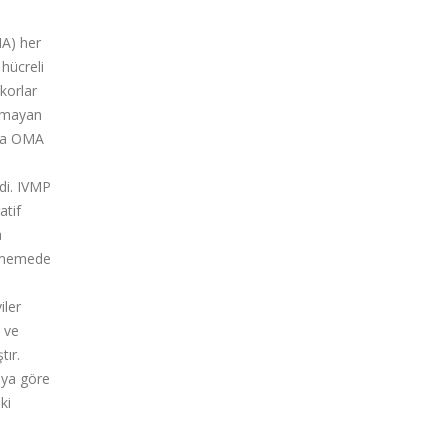
A) her
hücreli
korlar
olmayan
sta OMA
ldi. IVMP
atif
a
l memede
iler
k ve
tır.
aya göre
ki