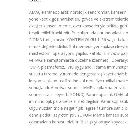
AMAÇ Paraneoplastik nörolojik sendromlar, kanseri
yöne kaotik göz hareketleri, gövde ve ekstremitelerde
akciğer kanseri, meme, over kanserleriyle birlikte gö
tespit edilebilmektedir. Bu çalışmada paraneoplastik ol
2 OMA tartışılmıştır. YÖNTEM OLGU 1: 56 yaşında kad
olarak değerlendirildi. Sol memede yer kaplayıcı lezyo
mastektomi operasyonu yapıldı. Patolojisi invaziv papil
ve IVIG’le semptomlarda düzelme izlenmedi. Operasyo
IVMP, plazmaferez, IVIG uygulandı. İdame immunsupres
vücutta titreme, yürümede dengesizlik şikayetleriyle 
lezyon saptanması üzerine sol modifiye radikal mastek
sonuçlandı. Ameliyat sonrası IVMP ve plazmaferez ted
sonrası stabil seyretti. SONUÇ Paraneoplastik OMA olgu
immünolojik parametreler net değildir. Paraneoplastik 
Olgumuzdan triple negatif gibi agresif tümöre sahip o
daha şiddetli seyretmiştir. YORUM Meme kanseri subtip
çalışmaların konusu olabilir. Bu ilişkiyi ortaya koyacak 