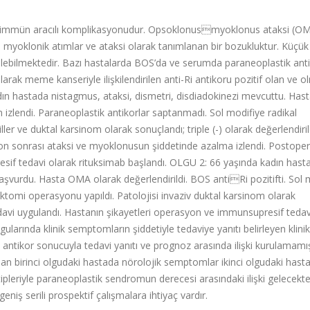
n immün aracılı komplikasyonudur. Opsoklonusmyoklonus ataksi (OM
 myoklonik atımlar ve ataksi olarak tanımlanan bir bozukluktur. Küçük 
rülebilmektedir. Bazı hastalarda BOS’da ve serumda paraneoplastik anti
arak meme kanseriyle ilişkilendirilen anti-Ri antikoru pozitif olan ve 
ın hastada nistagmus, ataksi, dismetri, disdiadokinezi mevcuttu. Ha
n izlendi. Paraneoplastik antikorlar saptanmadı. Sol modifiye radikal
ler ve duktal karsinom olarak sonuçlandı; triple (-) olarak değerlendiri
n sonrası ataksi ve myoklonusun şiddetinde azalma izlendi. Postoper
if tedavi olarak rituksimab başlandı. OLGU 2: 66 yaşında kadın hast
başvurdu. Hasta OMA olarak değerlendirildi. BOS antiRi pozitifti. So
tomi operasyonu yapıldı. Patolojisi invaziv duktal karsinom olarak
avi uygulandı. Hastanın şikayetleri operasyon ve immunsupresif tedav
larında klinik semptomların şiddetiyle tedaviye yanıtı belirleyen klini
antikor sonucuyla tedavi yanıtı ve prognoz arasında ilişki kurulamamış
lan birinci olgudaki hastada nörolojik semptomlar ikinci olgudaki hast
leriyle paraneoplastik sendromun derecesi arasındaki ilişki gelecekte
geniş serili prospektif çalışmalara ihtiyaç vardır.