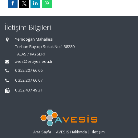
İletişim Bilgileri
Yenidoğan Mahallesi
Turhan Baytop Sokak No:1 38280
TALAS / KAYSERİ
aves@erciyes.edu.tr
0 352 207 66 66
0 352 207 66 67
0 352 437 49 31
Ana Sayfa
|
AVESİS Hakkında
|
İletişim