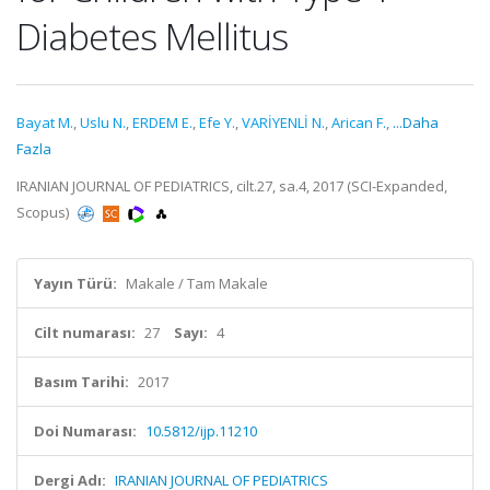
Diabetes Mellitus
Bayat M.
,
Uslu N.
,
ERDEM E.
,
Efe Y.
,
VARİYENLİ N.
,
Arican F.
,
...Daha
Fazla
IRANIAN JOURNAL OF PEDIATRICS, cilt.27, sa.4, 2017 (SCI-Expanded,
Scopus)
Yayın Türü:
Makale / Tam Makale
Cilt numarası:
27
Sayı:
4
Basım Tarihi:
2017
Doi Numarası:
10.5812/ijp.11210
Dergi Adı:
IRANIAN JOURNAL OF PEDIATRICS