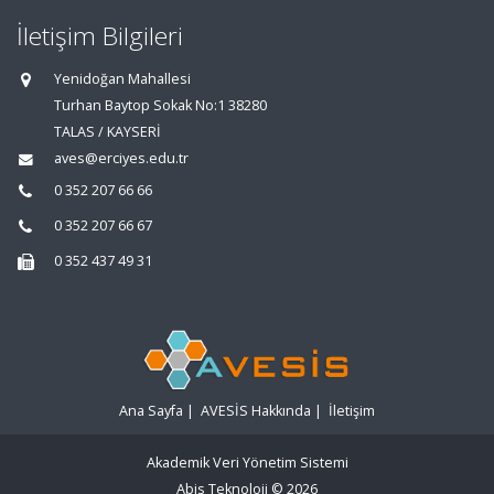
İletişim Bilgileri
Yenidoğan Mahallesi
Turhan Baytop Sokak No:1 38280
TALAS / KAYSERİ
aves@erciyes.edu.tr
0 352 207 66 66
0 352 207 66 67
0 352 437 49 31
Ana Sayfa
|
AVESİS Hakkında
|
İletişim
Akademik Veri Yönetim Sistemi
Abis Teknoloji
© 2026