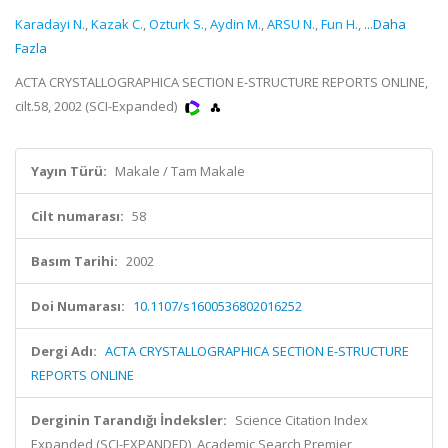
Karadayi N.
,
Kazak C.
,
Ozturk S.
,
Aydin M.
,
ARSU N.
,
Fun H.
,
...Daha
Fazla
ACTA CRYSTALLOGRAPHICA SECTION E-STRUCTURE REPORTS ONLINE,
cilt.58, 2002 (SCI-Expanded)
Yayın Türü:
Makale / Tam Makale
Cilt numarası:
58
Basım Tarihi:
2002
Doi Numarası:
10.1107/s1600536802016252
Dergi Adı:
ACTA CRYSTALLOGRAPHICA SECTION E-STRUCTURE
REPORTS ONLINE
Derginin Tarandığı İndeksler:
Science Citation Index
Expanded (SCI-EXPANDED), Academic Search Premier,