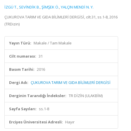
İZGÜ T.
,
SEVİNDİK B.
,
ŞİMŞEK Ö.
,
YALÇIN MENDİ N. Y.
ÇUKUROVA TARIM VE GIDA BİLİMLERİ DERGİSİ, cilt.31, ss.1-8, 2016
(TRDizin)
Yayın Türü:
Makale / Tam Makale
Cilt numarası:
31
Basım Tarihi:
2016
Dergi Adı:
ÇUKUROVA TARIM VE GIDA BİLİMLERİ DERGİSİ
Derginin Tarandığı İndeksler:
TR DİZİN (ULAKBİM)
Sayfa Sayıları:
ss.1-8
Erciyes Üniversitesi Adresli:
Hayır