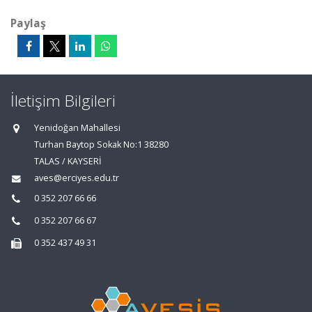
Paylaş
İletişim Bilgileri
Yenidoğan Mahallesi
Turhan Baytop Sokak No:1 38280
TALAS / KAYSERİ
aves@erciyes.edu.tr
0 352 207 66 66
0 352 207 66 67
0 352 437 49 31