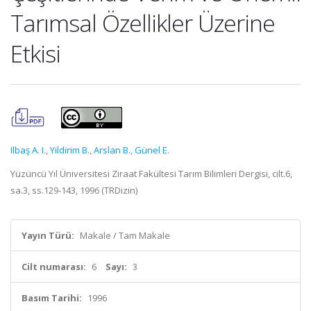
Tarımsal Özellikler Üzerine
Etkisi
Ilbaş A. I.
,
Yildirim B.
,
Arslan B.
,
Günel E.
Yüzüncü Yıl Üniversitesi Ziraat Fakültesi Tarım Bilimleri Dergisi, cilt.6,
sa.3, ss.129-143, 1996 (TRDizin)
Yayın Türü:
Makale / Tam Makale
Cilt numarası:
6
Sayı:
3
Basım Tarihi:
1996