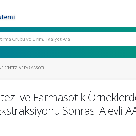
stemi
NE SENTEZI VE FARMASÖTI...
ntezi ve Farmasötik Örnekler
kstraksiyonu Sonrası Alevli AA