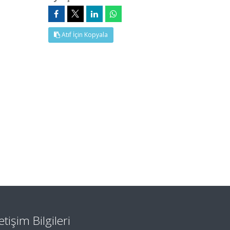
Atıf İçin Kopyala
letişim Bilgileri