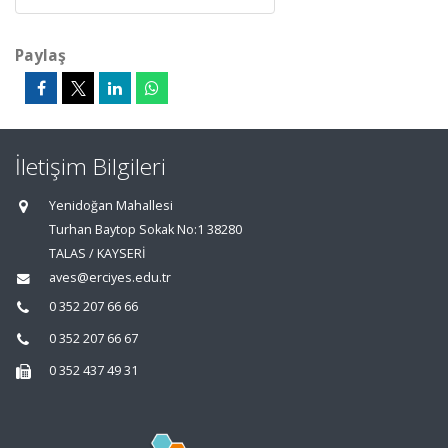
Paylaş
İletişim Bilgileri
Yenidoğan Mahallesi
Turhan Baytop Sokak No:1 38280
TALAS / KAYSERİ
aves@erciyes.edu.tr
0 352 207 66 66
0 352 207 66 67
0 352 437 49 31