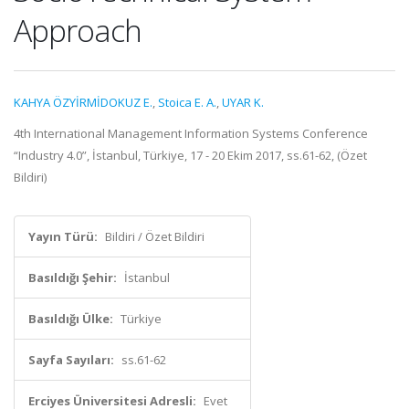
Approach
KAHYA ÖZYİRMİDOKUZ E.
,
Stoica E. A.
,
UYAR K.
4th International Management Information Systems Conference
“Industry 4.0”, İstanbul, Türkiye, 17 - 20 Ekim 2017, ss.61-62, (Özet
Bildiri)
Yayın Türü:
Bildiri / Özet Bildiri
Basıldığı Şehir:
İstanbul
Basıldığı Ülke:
Türkiye
Sayfa Sayıları:
ss.61-62
Erciyes Üniversitesi Adresli:
Evet