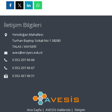
İletişim Bilgileri
Yenidoğan Mahallesi
Turhan Baytop Sokak No:1 38280
TALAS / KAYSERİ
aves@erciyes.edu.tr
0 352 207 66 66
0 352 207 66 67
0 352 437 49 31
Ana Sayfa
|
AVESİS Hakkında
|
İletişim