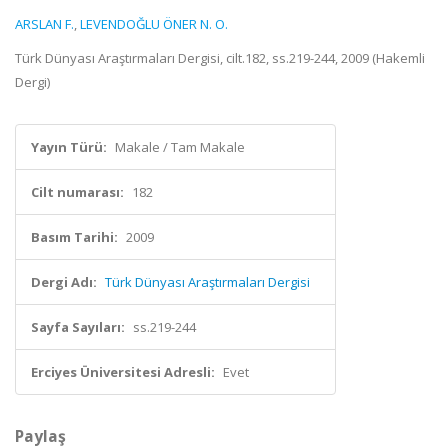
ARSLAN F.
,
LEVENDOĞLU ÖNER N. O.
Türk Dünyası Araştırmaları Dergisi, cilt.182, ss.219-244, 2009 (Hakemli
Dergi)
Yayın Türü:
Makale / Tam Makale
Cilt numarası:
182
Basım Tarihi:
2009
Dergi Adı:
Türk Dünyası Araştırmaları Dergisi
Sayfa Sayıları:
ss.219-244
Erciyes Üniversitesi Adresli:
Evet
Paylaş