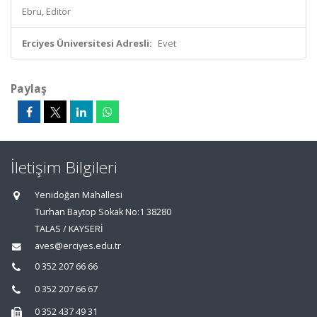
Ebru, Editör
Erciyes Üniversitesi Adresli:
Evet
Paylaş
İletişim Bilgileri
Yenidoğan Mahallesi
Turhan Baytop Sokak No:1 38280
TALAS / KAYSERİ
aves@erciyes.edu.tr
0 352 207 66 66
0 352 207 66 67
0 352 437 49 31