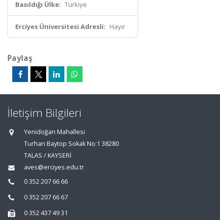
Basıldığı Ülke:
Türkiye
Erciyes Üniversitesi Adresli:
Hayır
Paylaş
İletişim Bilgileri
Yenidoğan Mahallesi
Turhan Baytop Sokak No:1 38280
TALAS / KAYSERİ
aves@erciyes.edu.tr
0 352 207 66 66
0 352 207 66 67
0 352 437 49 31