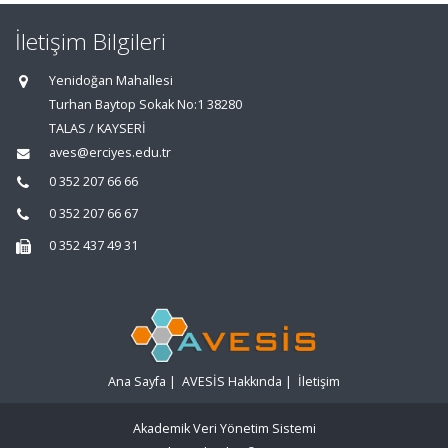
İletişim Bilgileri
Yenidoğan Mahallesi
Turhan Baytop Sokak No:1 38280
TALAS / KAYSERİ
aves@erciyes.edu.tr
0 352 207 66 66
0 352 207 66 67
0 352 437 49 31
Ana Sayfa
|
AVESİS Hakkında
|
İletişim
Akademik Veri Yönetim Sistemi