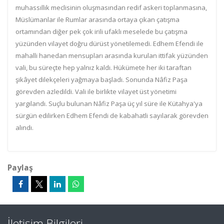
muhassıllık meclisinin oluşmasından redif askeri toplanmasına,
Müslümanlar ile Rumlar arasında ortaya çıkan çatışma
ortamından diğer pek çok irili ufaklı meselede bu çatışma
yüzünden vilayet doğru dürüst yönetilemedi. Edhem Efendi ile
mahalli hanedan mensupları arasında kurulan ittifak yüzünden
vali, bu süreçte hep yalnız kaldı. Hükümete her iki taraftan
şikâyet dilekçeleri yağmaya başladı. Sonunda Nâfiz Paşa
görevden azledildi. Vali ile birlikte vilayet üst yönetimi
yargılandı. Suçlu bulunan Nâfiz Paşa üç yıl süre ile Kütahya'ya
sürgün edilirken Edhem Efendi de kabahatli sayılarak görevden
alındı.
Paylaş
İletişim Bilgileri