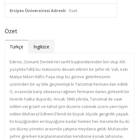
Erciyes Üniversitesi Adresli:
Evet
Özet
Türkçe
İngilizce
Edirne, Osmanlı Devleti'nin tarihî başkentlerinden biri olup XIX.
yüzyılda hâlâ bu statüsünü devam ettiren bir şehir idi. Vali, eski
Maliye Nâzırı Nâfiz Paşa olup bu göreve getirilmesinin
üzerinden bir ay bile geçmemişti ki Tanzimat Fermanı ilan edildi.
O, esasında karşı olmasına rağmen fermanın ilanını görkemli bir
törenle halka duyurdu. Ancak 1840 yılında, Tanzimat ile vaat
edilen vergi tarh ve tahsil işini düzene sokmak üzere yeni tayin
edilen Muhassıl Edhem Efendi ile büyük ölçüde gerginlik yaşadı.
En küçüğünden en büyüğüne kadar hemen her meselede bu iki
üst düzey yönetici arasında çatışma meydana geldi. Muhassılın
şehre girerken karşılanmasından kendisine konak tahsisine,