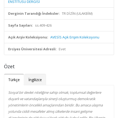
ENSTİTÜSÜ DERGİSİ
Derginin Tarandığı İndeksler:
TR DİZİN (ULAKBİM)
Sayfa Sayıları:
ss.409-426
Açık Arşiv Koleksiyonu:
AVESİS Açık Erişim Koleksiyonu
Erciyes Üniversitesi Adresli:
Evet
Özet
Türkçe
İngilizce
Sosyal bir devlet niteliğine sahip olmak; toplumsal değerlere
duyarlı ve vatandaşlarıyla sinerji oluşturmuş demokratik
yönetimlerin öncelikli amaçlarından biridir. Bu amaca ulaşma
yolunda ciddi mesafeler almış ülkelerde insani gelişme
düzeylerinin de oldukça yüksek olduğu kabul edilir. Bir ülkenin