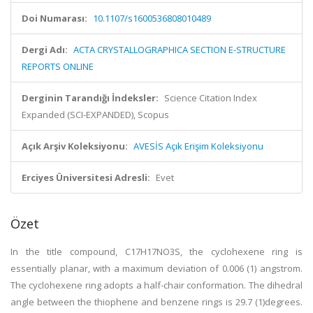
Doi Numarası:
10.1107/s1600536808010489
Dergi Adı:
ACTA CRYSTALLOGRAPHICA SECTION E-STRUCTURE
REPORTS ONLINE
Derginin Tarandığı İndeksler:
Science Citation Index
Expanded (SCI-EXPANDED), Scopus
Açık Arşiv Koleksiyonu:
AVESİS Açık Erişim Koleksiyonu
Erciyes Üniversitesi Adresli:
Evet
Özet
In the title compound, C17H17NO3S, the cyclohexene ring is
essentially planar, with a maximum deviation of 0.006 (1) angstrom.
The cyclohexene ring adopts a half-chair conformation. The dihedral
angle between the thiophene and benzene rings is 29.7 (1)degrees.