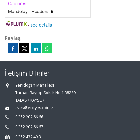
Captures
Mendeley - Readers:
5
-
see details
Paylaş
İletişim Bilgileri
Yenidoğan Mahallesi
Turhan Baytop Sokak No:1 38280
TALAS / KAYSERİ
aves@erciyes.edu.tr
0 352 207 66 66
0 352 207 66 67
0 352 437 49 31