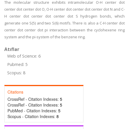
The molecular structure exhibits intramolecular O-H center dot
center dot center dot O, O-H center dot center dot center dot N and C-
H center dot center dot center dot S hydrogen bonds, which
generate one S(5) and two S(6) motifs. There is also a C-H center dot
center dot center dot pi interaction between the cyclohexene ring
system and the pi-system of the benzene ring.
Atıflar
Web of Science: 6
Pubmed: 5
Scopus: 8
Citations
CrossRef - Citation Indexes:
5
CrossRef - Citation Indexes:
5
PubMed - Citation Indexes:
5
Scopus - Citation Indexes:
8