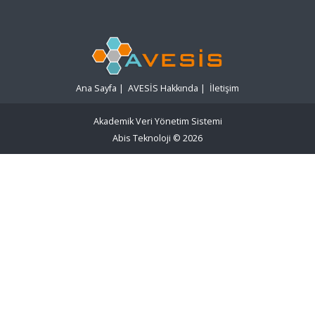
Ana Sayfa
|
AVESİS Hakkında
|
İletişim
Akademik Veri Yönetim Sistemi
Abis Teknoloji
© 2026