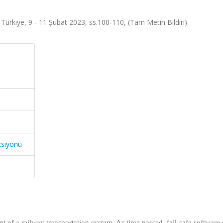
Türkiye, 9 - 11 Şubat 2023, ss.100-110, (Tam Metin Bildiri)
ksiyonu
nt of a railway transportation system. As time passed, fail-safe software