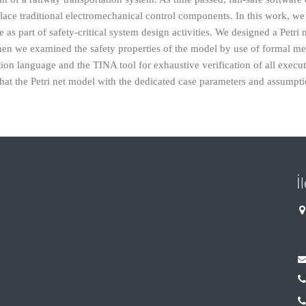
ce traditional electromechanical control components. In this work, we
as part of safety-critical system design activities. We designed a Petri 
 then we examined the safety properties of the model by use of formal m
tion language and the TINA tool for exhaustive verification of all execut
that the Petri net model with the dedicated case parameters and assumpt
İ