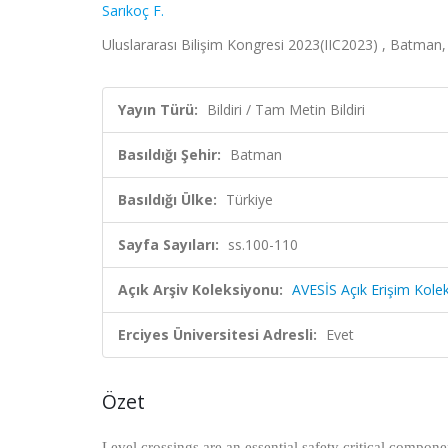
Sarıkoç F.
Uluslararası Bilişim Kongresi 2023(IIC2023) , Batman, 
Yayın Türü:
Bildiri / Tam Metin Bildiri
Basıldığı Şehir:
Batman
Basıldığı Ülke:
Türkiye
Sayfa Sayıları:
ss.100-110
Açık Arşiv Koleksiyonu:
AVESİS Açık Erişim Kole
Erciyes Üniversitesi Adresli:
Evet
Özet
Level crossings are an essential safety critical compone