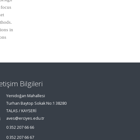
 focus
net
ethods.
ions in
ions
letişim Bilgileri
Yenidoğan Mahallesi
Turhan Baytop Sokak No:1 38280
TALAS / KAYSERİ
aves@erciyes.edu.tr
0 352 207 66 66
0 352 207 66 67