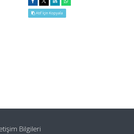
Atıf İçin Kopyala
letişim Bilgileri