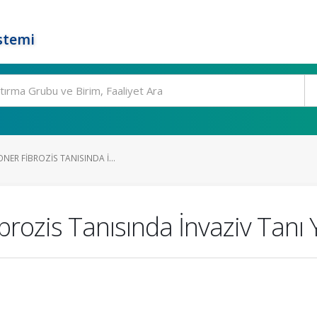
stemi
NER FIBROZIS TANISINDA İ...
brozis Tanısında İnvaziv Tanı 