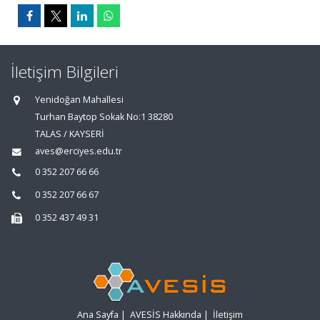
İletişim Bilgileri
Yenidoğan Mahallesi
Turhan Baytop Sokak No:1 38280
TALAS / KAYSERİ
aves@erciyes.edu.tr
0 352 207 66 66
0 352 207 66 67
0 352 437 49 31
Ana Sayfa
|
AVESİS Hakkında
|
İletişim