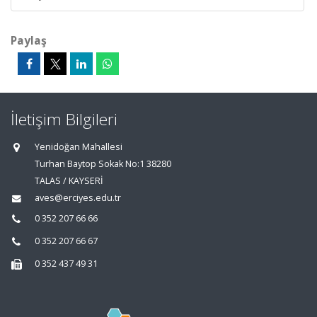
Paylaş
İletişim Bilgileri
Yenidoğan Mahallesi
Turhan Baytop Sokak No:1 38280
TALAS / KAYSERİ
aves@erciyes.edu.tr
0 352 207 66 66
0 352 207 66 67
0 352 437 49 31