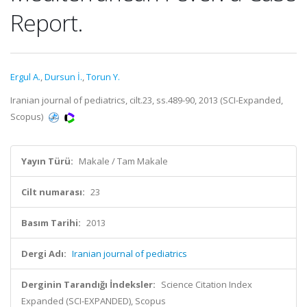
Report.
Ergul A.
,
Dursun İ.
,
Torun Y.
Iranian journal of pediatrics, cilt.23, ss.489-90, 2013 (SCI-Expanded,
Scopus)
Yayın Türü:
Makale / Tam Makale
Cilt numarası:
23
Basım Tarihi:
2013
Dergi Adı:
Iranian journal of pediatrics
Derginin Tarandığı İndeksler:
Science Citation Index
Expanded (SCI-EXPANDED), Scopus