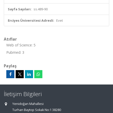
Sayfa Sayıları:
ss.489-90
Erciyes Üniversitesi Adresli:
Evet
Atıflar
Web of Science: 5
Pubmed: 3
Paylaş
İletişim Bilgileri
Yenidoğan Mahallesi
Turhan Baytop Sokak No:1 38280