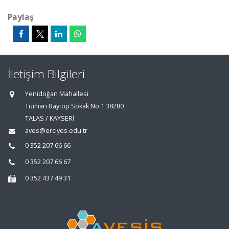
Paylaş
İletişim Bilgileri
Yenidoğan Mahallesi
Turhan Baytop Sokak No:1 38280
TALAS / KAYSERİ
aves@erciyes.edu.tr
0 352 207 66 66
0 352 207 66 67
0 352 437 49 31