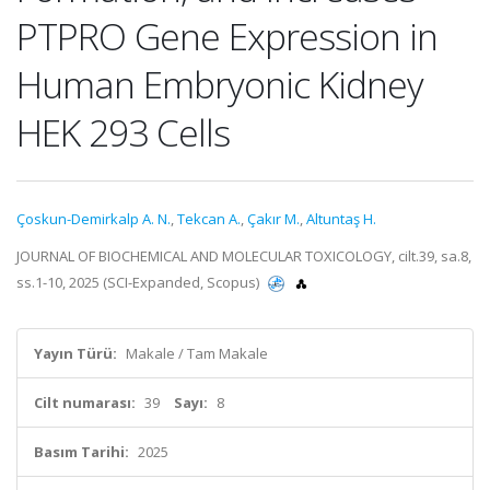
PTPRO Gene Expression in
Human Embryonic Kidney
HEK 293 Cells
Çoskun-Demirkalp A. N.
,
Tekcan A.
,
Çakır M.
,
Altuntaş H.
JOURNAL OF BIOCHEMICAL AND MOLECULAR TOXICOLOGY, cilt.39, sa.8,
ss.1-10, 2025 (SCI-Expanded, Scopus)
Yayın Türü:
Makale / Tam Makale
Cilt numarası:
39
Sayı:
8
Basım Tarihi:
2025