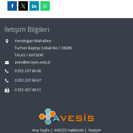
İletişim Bilgileri
Yenidoğan Mahallesi
Turhan Baytop Sokak No:1 38280
TALAS / KAYSERİ
aves@erciyes.edu.tr
0 352 207 66 66
0 352 207 66 67
0 352 437 49 31
Ana Sayfa
|
AVESİS Hakkında
|
İletişim