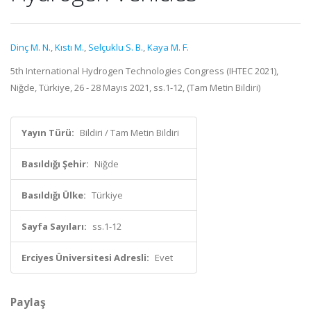
Dinç M. N.
,
Kıstı M.
,
Selçuklu S. B.
,
Kaya M. F.
5th International Hydrogen Technologies Congress (IHTEC 2021),
Niğde, Türkiye, 26 - 28 Mayıs 2021, ss.1-12, (Tam Metin Bildiri)
Yayın Türü:
Bildiri / Tam Metin Bildiri
Basıldığı Şehir:
Niğde
Basıldığı Ülke:
Türkiye
Sayfa Sayıları:
ss.1-12
Erciyes Üniversitesi Adresli:
Evet
Paylaş