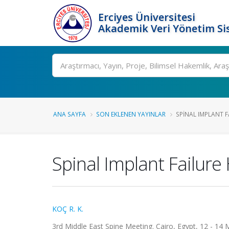
Erciyes Üniversitesi
Akademik Veri Yönetim Si
Ara
ANA SAYFA
SON EKLENEN YAYINLAR
SPINAL IMPLANT F
Spinal Implant Failure
KOÇ R. K.
3rd Middle East Spine Meeting. Cairo, Egypt, 12 - 14