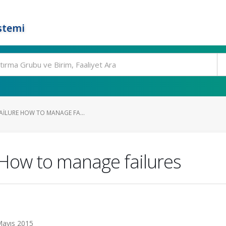
stemi
AILURE HOW TO MANAGE FA...
 How to manage failures
 Mayıs 2015