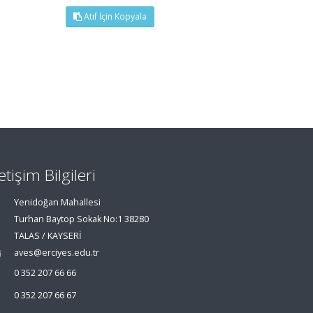
Atıf İçin Kopyala
letişim Bilgileri
Yenidoğan Mahallesi
Turhan Baytop Sokak No:1 38280
TALAS / KAYSERİ
aves@erciyes.edu.tr
0 352 207 66 66
0 352 207 66 67